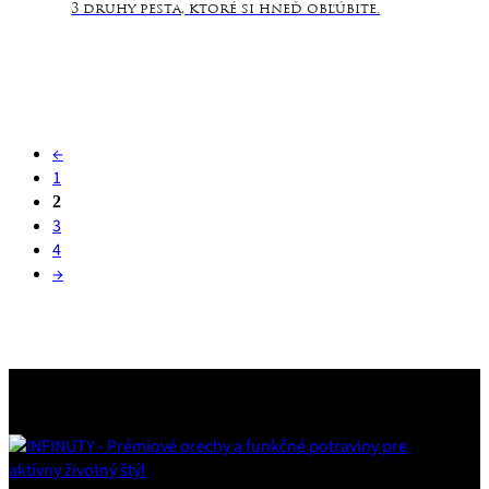
3 druhy pesta, ktoré si hneď obľúbite.
←
1
2
3
4
→