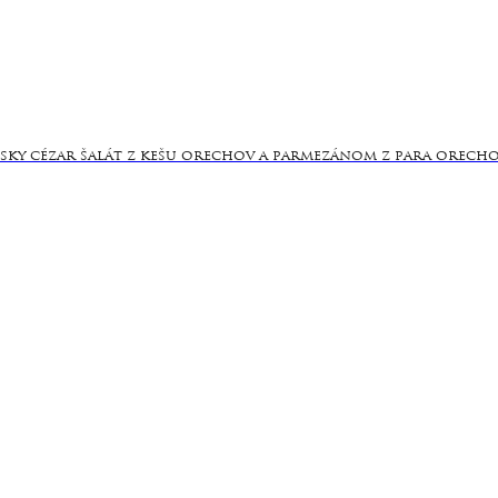
sky cézar šalát z kešu orechov a parmezánom z para orecho