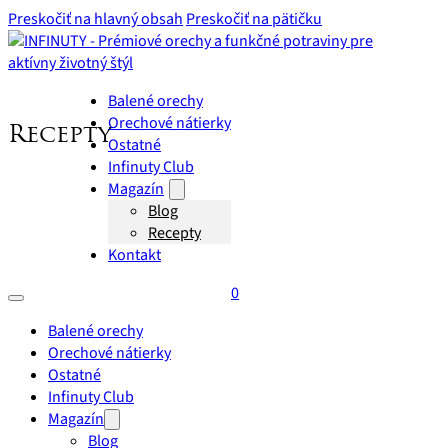
Preskočiť na hlavný obsah
Preskočiť na pätičku
Balené orechy
Orechové nátierky
Recepty
Ostatné
Infinuty Club
Magazín
Blog
Recepty
Kontakt
0
Balené orechy
Orechové nátierky
Ostatné
Infinuty Club
Magazín
Blog