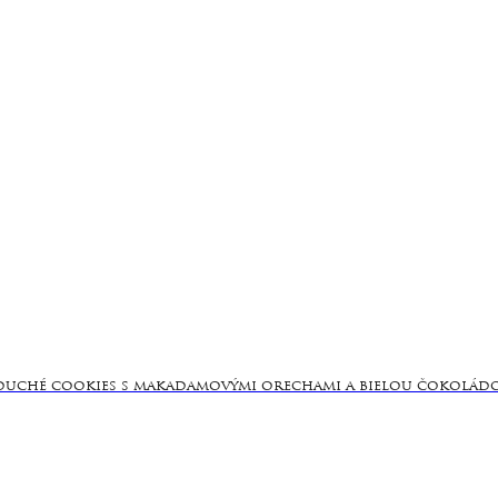
uché cookies s makadamovými orechami a bielou čokolád