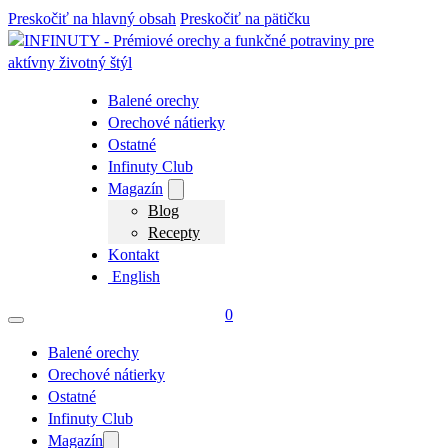
Preskočiť na hlavný obsah
Preskočiť na pätičku
Balené orechy
Orechové nátierky
Ostatné
Infinuty Club
Magazín
Blog
Recepty
Kontakt
English
0
Balené orechy
Orechové nátierky
Ostatné
Infinuty Club
Magazín