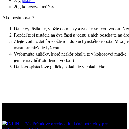
75g
pistácií
20g kokosovej múčky
Ako postupovať?
Datle vykôstkujte, vložte do misky a zalejte vriacou vodou. Nec
Rozdeľte si pistácie na dve časti a jednu z nich posekajte na dr
Zlejte vodu z datlí a vložte ich do kuchynského robota. Mixujte 
masu premiešajte lyžicou.
Vyformujte guličky, ktoré neskôr obaľujte v kokosovej múčke. (
jemne navlhčiť studenou vodou.)
Datľovo-pistáciové guličky skladujte v chladničke.