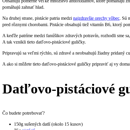
Obsahujú pomerne veľké množstvo antioxidantov, ktoré pomáhajú zni
pomáhajú zahnať hlad.
Na druhej strane, pistácie patria medzi
najzdravšie orechy vôbec
. Sú 
pred rôznymi chorobami. Pistácie obsahujú tiež vitamín B6, ktorý po
A keďže patríme medzi fanúšikov zdravých potravín, rozhodli sme sa, 
A tak vznikli tieto datľovo-pistáciové guličky.
Pripravujú sa veľmi rýchlo, sú zdravé a neobsahujú žiadny pridaný cu
A ako si môžete tieto datľovo-pistáciové guličky pripraviť aj vy doma
Datľovo-pistáciové gu
Čo budete potrebovať?
150g sušených datlí (okolo 15 kusov)