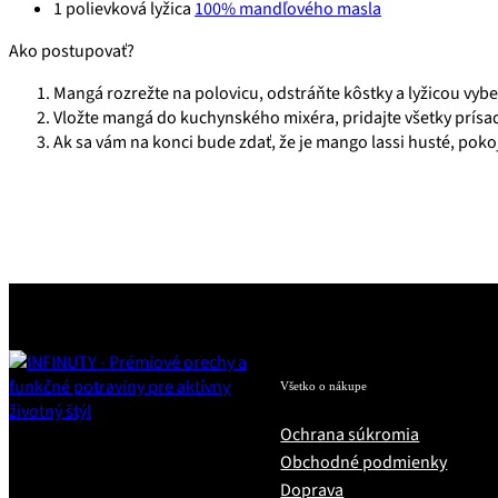
1 polievková lyžica
100% mandľového masla
Ako postupovať?
Mangá rozrežte na polovicu, odstráňte kôstky a lyžicou vybe
Vložte mangá do kuchynského mixéra, pridajte všetky prísad
Ak sa vám na konci bude zdať, že je mango lassi husté, poko
Všetko o nákupe
Ochrana súkromia
Obchodné podmienky
Doprava