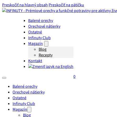
Preskočiť na hlavný obsah
Preskočiť na pätičku
Balené orechy
Orechové nátierky
Ostatné
Infinuty Club
Magazín
Blog
Recepty
Kontakt
0
Balené orechy
Orechové nátierky
Ostatné
Infinuty Club
Magazín
Blog