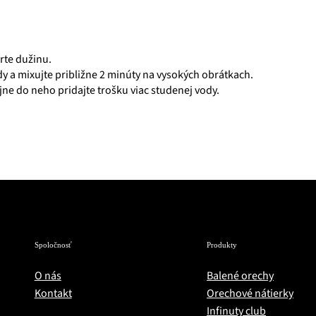
rte dužinu.
y a mixujte približne 2 minúty na vysokých obrátkach.
jne do neho pridajte trošku viac studenej vody.
Spoločnosť
Produkty
O nás
Balené orechy
Kontakt
Orechové nátierky
Infinuty club