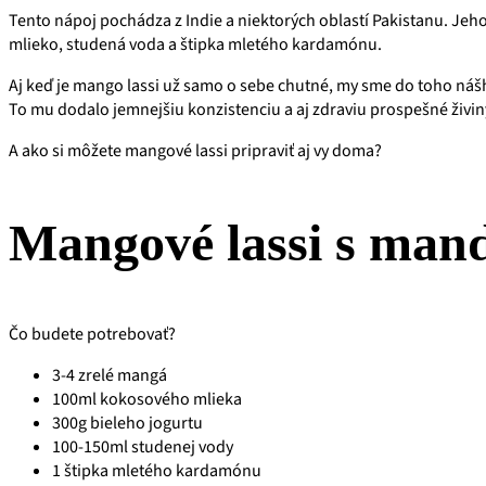
Tento nápoj pochádza z Indie a niektorých oblastí Pakistanu. Jeho
mlieko, studená voda a štipka mletého kardamónu.
Aj keď je mango lassi už samo o sebe chutné, my sme do toho nášh
To mu dodalo jemnejšiu konzistenciu a aj zdraviu prospešné živi
A ako si môžete mangové lassi pripraviť aj vy doma?
Mangové lassi s ma
Čo budete potrebovať?
3-4 zrelé mangá
100ml kokosového mlieka
300g bieleho jogurtu
100-150ml studenej vody
1 štipka mletého kardamónu