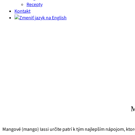
Recepty
Kontakt
M
Mangové (mango) Iassi určite patrí k tým najlepším nápojom, ktor