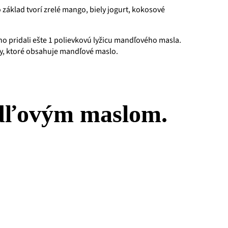
 základ tvorí zrelé mango, biely jogurt, kokosové
o pridali ešte 1 polievkovú lyžicu mandľového masla.
ny, ktoré obsahuje mandľové maslo.
ndľovým maslom.