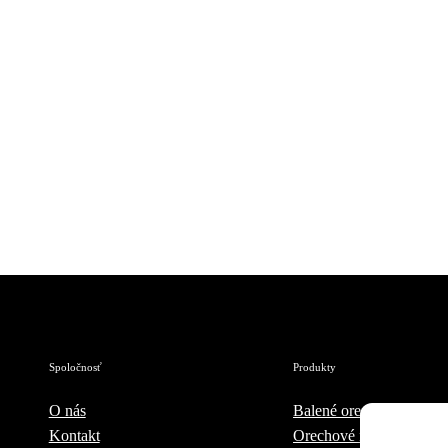
Spoločnosť
Produkty
O nás
Balené orechy
Kontakt
Orechové nátierky