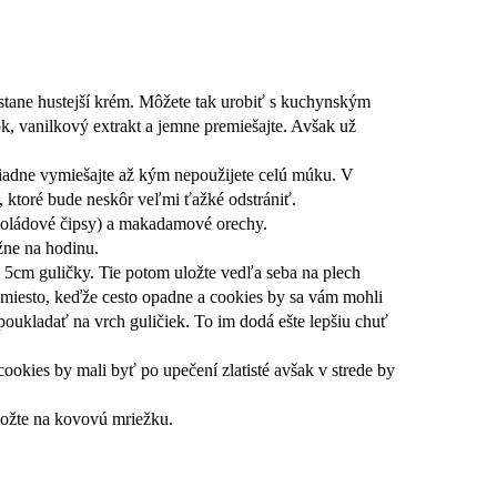
stane hustejší krém. Môžete tak urobiť s kuchynským
k, vanilkový extrakt a jemne premiešajte. Avšak už
iadne vymiešajte až kým nepoužijete celú múku. V
, ktoré bude neskôr veľmi ťažké odstrániť.
okoládové čipsy) a makadamové orechy.
žne na hodinu.
o 5cm guličky. Tie potom uložte vedľa seba na plech
miesto, keďže cesto opadne a cookies by sa vám mohli
 poukladať na vrch guličiek. To im dodá ešte lepšiu chuť
cookies by mali byť po upečení zlatisté avšak v strede by
ložte na kovovú mriežku.