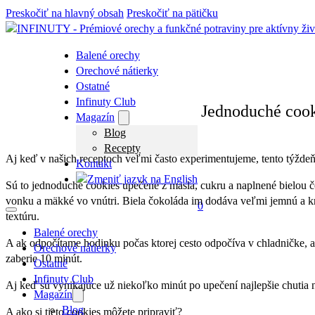
Preskočiť na hlavný obsah
Preskočiť na pätičku
Balené orechy
Orechové nátierky
Ostatné
Infinuty Club
Jednoduché cook
Magazín
Blog
Recepty
Aj keď v našich receptoch veľmi často experimentujeme, tento týždeň
Kontakt
Sú to jednoduché cookies upečené z masla, cukru a naplnené bielo
vonku a mäkké vo vnútri. Biela čokoláda im dodáva veľmi jemnú a 
0
textúru.
Balené orechy
A ak odpočítame hodinku počas ktorej cesto odpočíva v chladničke, 
Orechové nátierky
zaberie 10 minút.
Ostatné
Infinuty Club
Aj keď sú vynikajúce už niekoľko minút po upečení najlepšie chutia
Magazín
Blog
A ako si tieto cookies môžete pripraviť?