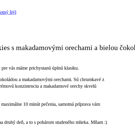
ies s makadamovými orechami a bielou čoko
 pre vás máme prichystanú úplnú klasiku.
u čokoládou a makadamovými orechami. Sú chrumkavé z
krémovú konzistenciu a makadamové orechy skvelú
a maximálne 10 minút pečenia, samotná príprava vám
 na druhý deň, a to s pohárom studeného mlieka. Mňam :)