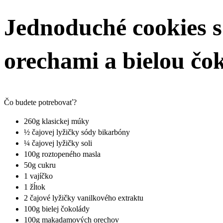
Jednoduché cookies
orechami a bielou čo
Čo budete potrebovať?
260g klasickej múky
½ čajovej lyžičky sódy bikarbóny
¼ čajovej lyžičky soli
100g roztopeného masla
50g cukru
1 vajíčko
1 žĺtok
2 čajové lyžičky vanilkového extraktu
100g bielej čokolády
100g makadamových orechov