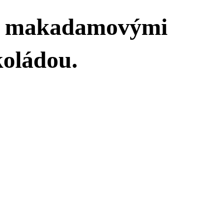
 s makadamovými
koládou.