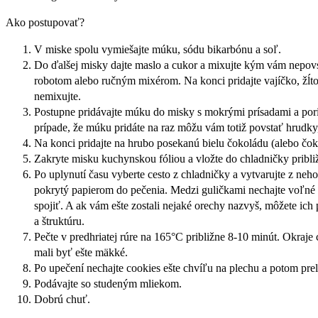
Ako postupovať?
V miske spolu vymiešajte múku, sódu bikarbónu a soľ.
Do ďalšej misky dajte maslo a cukor a mixujte kým vám nepov
robotom alebo ručným mixérom. Na konci pridajte vajíčko, žĺto
nemixujte.
Postupne pridávajte múku do misky s mokrými prísadami a por
prípade, že múku pridáte na raz môžu vám totiž povstať hrudky
Na konci pridajte na hrubo posekanú bielu čokoládu (alebo č
Zakryte misku kuchynskou fóliou a vložte do chladničky pribli
Po uplynutí času vyberte cesto z chladničky a vytvarujte z neh
pokrytý papierom do pečenia. Medzi guličkami nechajte voľné 
spojiť. A ak vám ešte zostali nejaké orechy nazvyš, môžete ich
a štruktúru.
Pečte v predhriatej rúre na 165°C približne 8-10 minút. Okraje 
mali byť ešte mäkké.
Po upečení nechajte cookies ešte chvíľu na plechu a potom pre
Podávajte so studeným mliekom.
Dobrú chuť.