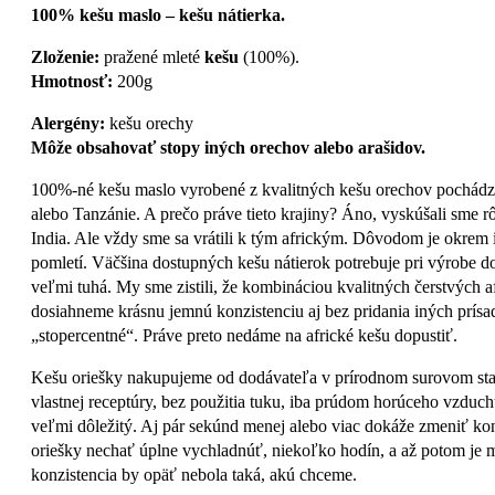
100% kešu maslo – kešu nátierka.
Zloženie:
pražené mleté
kešu
(100%).
Hmotnosť:
200g
Alergény:
kešu orechy
Môže obsahovať stopy iných orechov alebo arašidov.
100%-né kešu maslo vyrobené z kvalitných kešu orechov pochádza
alebo Tanzánie. A prečo práve tieto krajiny? Áno, vyskúšali sme r
India. Ale vždy sme sa vrátili k tým africkým. Dôvodom je okrem i
pomletí. Väčšina dostupných kešu nátierok potrebuje pri výrobe d
veľmi tuhá. My sme zistili, že kombináciou kvalitných čerstvých 
dosiahneme krásnu jemnú konzistenciu aj bez pridania iných prísa
„stopercentné“. Práve preto nedáme na africké kešu dopustiť.
Kešu oriešky nakupujeme od dodávateľa v prírodnom surovom stav
vlastnej receptúry, bez použitia tuku, iba prúdom horúceho vzduch
veľmi dôležitý. Aj pár sekúnd menej alebo viac dokáže zmeniť kon
oriešky nechať úplne vychladnúť, niekoľko hodín, a až potom je mo
konzistencia by opäť nebola taká, akú chceme.