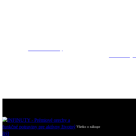
Makadamové orechy
€
€
Mandle s belgic
Všetko o nákupe