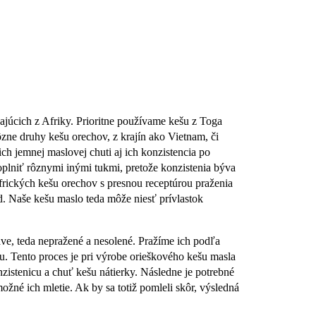
júcich z Afriky. Prioritne používame kešu z Toga
ôzne druhy kešu orechov, z krajín ako Vietnam, či
ch jemnej maslovej chuti aj ich konzistencia po
oplniť rôznymi inými tukmi, pretože konzistenia býva
afrických kešu orechov s presnou receptúrou praženia
d. Naše kešu maslo teda môže niesť prívlastok
e, teda nepražené a nesolené. Pražíme ich podľa
u. Tento proces je pri výrobe orieškového kešu masla
zistenicu a chuť kešu nátierky. Následne je potrebné
žné ich mletie. Ak by sa totiž pomleli skôr, výsledná