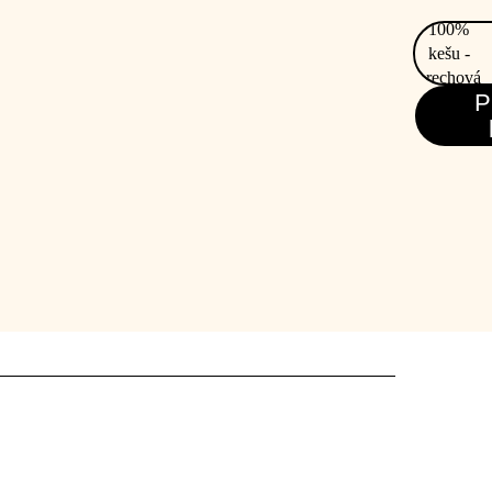
množstvo
100%
kešu -
orechová
P
nátierka