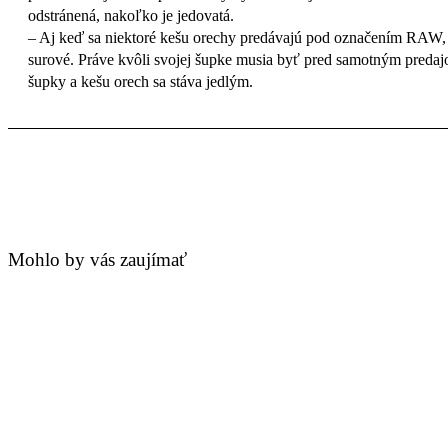
odstránená, nakoľko je jedovatá.
– Aj keď sa niektoré kešu orechy predávajú pod označením RAW, ta
surové. Práve kvôli svojej šupke musia byť pred samotným predaj
šupky a kešu orech sa stáva jedlým.
Mohlo by vás zaujímať