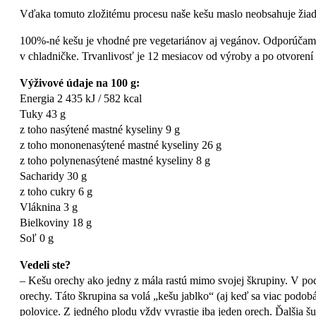
Vďaka tomuto zložitému procesu naše kešu maslo neobsahuje žiadne
100%-né kešu je vhodné pre vegetariánov aj vegánov. Odporúčam
v chladničke. Trvanlivosť je 12 mesiacov od výroby a po otvoren
Výživové údaje na 100 g:
Energia 2 435 kJ / 582 kcal
Tuky 43 g
z toho nasýtené mastné kyseliny 9 g
z toho mononenasýtené mastné kyseliny 26 g
z toho polynenasýtené mastné kyseliny 8 g
Sacharidy 30 g
z toho cukry 6 g
Vláknina 3 g
Bielkoviny 18 g
Soľ 0 g
Vedeli ste?
– Kešu orechy ako jedny z mála rastú mimo svojej škrupiny. V pod
orechy. Táto škrupina sa volá „kešu jablko“ (aj keď sa viac podobá
polovice. Z jedného plodu vždy vyrastie iba jeden orech. Ďalšia š