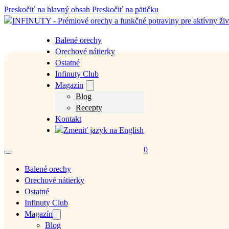
Preskočiť na hlavný obsah
Preskočiť na pätičku
Balené orechy
Orechové nátierky
Ostatné
Infinuty Club
Magazín
Blog
Recepty
Kontakt
0
Balené orechy
Orechové nátierky
Ostatné
Infinuty Club
Magazín
Blog