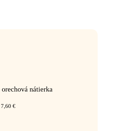
 orechová nátierka
7,60
€