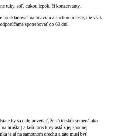
 tuky, soľ, cukor, lepok, či konzervanty.
e ho skladovať na tmavom a suchom mieste, nie však
í odporúčame spotrebovať do 60 dní.
state by sa dalo povedať, že sú to skôr semená ako
 na hrušku) a kešu orech vyrastá z jej spodnej
upka je aj na samotnom orechu a táto musí byť