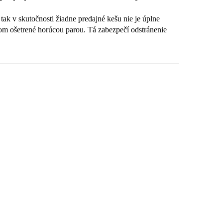
k v skutočnosti žiadne predajné kešu nie je úplne
om ošetrené horúcou parou. Tá zabezpečí odstránenie