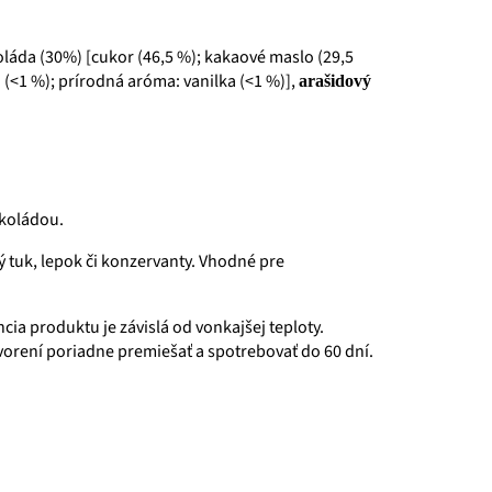
oláda (30%) [cukor (46,5 %); kakaové maslo (29,5
n (<1 %); prírodná aróma: vanilka (<1 %)],
arašidový
okoládou.
 tuk, lepok či konzervanty. Vhodné pre
a produktu je závislá od vonkajšej teploty.
orení poriadne premiešať a spotrebovať do 60 dní.