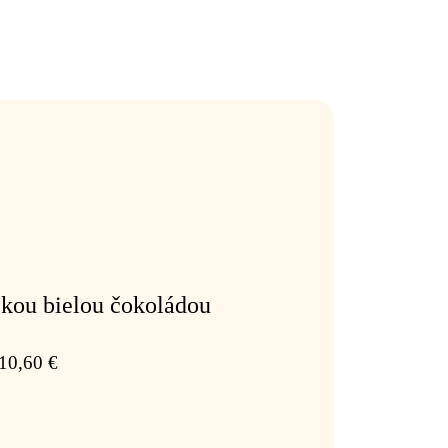
ckou bielou čokoládou
10,60
€