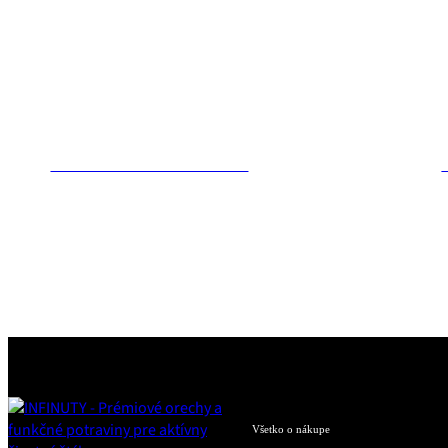
Kešu s kokosom – orechová nátierka
A
€
Všetko o nákupe