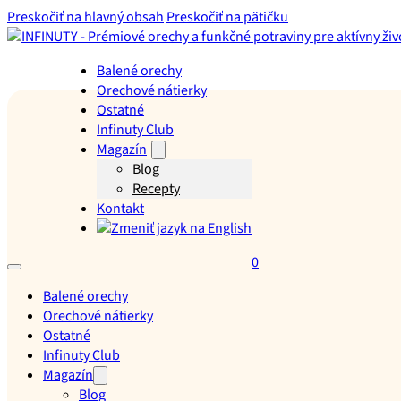
Preskočiť na hlavný obsah
Preskočiť na pätičku
Balené orechy
Orechové nátierky
Ostatné
Infinuty Club
Magazín
Blog
Recepty
Kontakt
0
Balené orechy
Orechové nátierky
Ostatné
Infinuty Club
Magazín
Blog