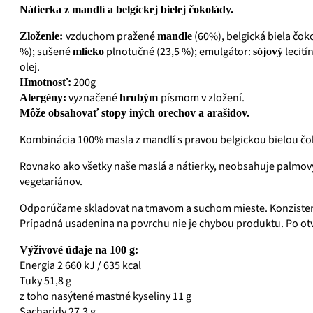
Nátierka z mandlí a belgickej bielej čokolády.
vzduchom pražené
(60%), belgická biela čok
Zloženie:
mandle
%); sušené
plnotučné (23,5 %); emulgátor:
lecití
mlieko
sójový
olej.
200g
Hmotnosť:
vyznačené
písmom v zložení.
Alergény:
hrubým
Môže obsahovať stopy iných orechov a arašidov.
Kombinácia 100% masla z mandlí s pravou belgickou bielou č
Rovnako ako všetky naše maslá a nátierky, neobsahuje palmový
vegetariánov.
Odporúčame skladovať na tmavom a suchom mieste. Konzistenci
Prípadná usadenina na povrchu nie je chybou produktu. Po otv
Výživové údaje na 100 g:
Energia 2 660 kJ / 635 kcal
Tuky 51,8 g
z toho nasýtené mastné kyseliny 11 g
Sacharidy 27,3 g