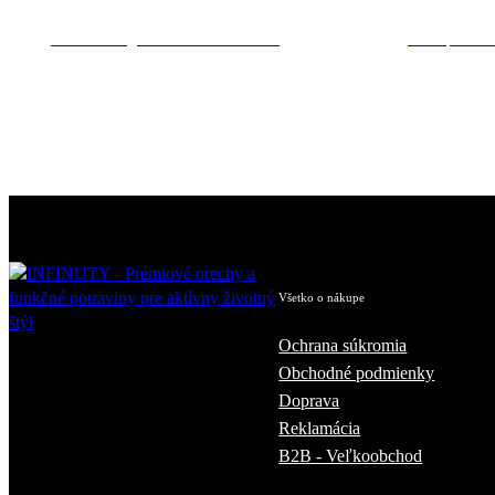
Mandle s belgickou bielou čokoládou
100% pistácie
€
Všetko o nákupe
Ochrana súkromia
Obchodné podmienky
Doprava
Reklamácia
B2B - Veľkoobchod