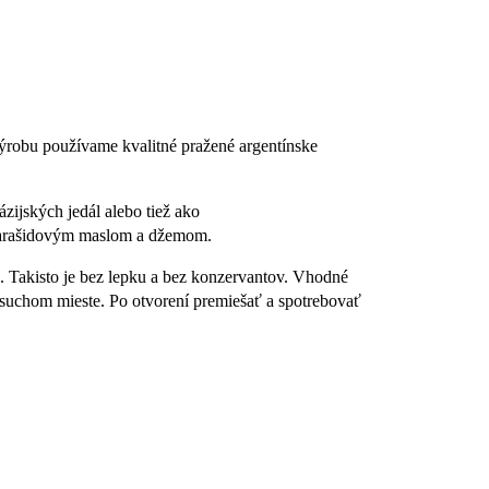
ýrobu používame kvalitné pražené argentínske
zijských jedál alebo tiež ako
 s arašidovým maslom a džemom.
. Takisto je bez lepku a bez konzervantov. Vhodné
uchom mieste. Po otvorení premiešať a spotrebovať