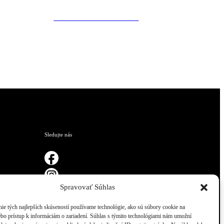
100% kešu – orechová nátierka
€
Sledujte nás
Spravovať Súhlas
ie tých najlepších skúseností používame technológie, ako sú súbory cookie na
ebo prístup k informáciám o zariadení. Súhlas s týmito technológiami nám umožní