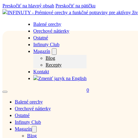
Preskočiť na hlavný obsah
Preskočiť na pätičku
Balené orechy
Orechové nátierky
Ostatné
Infinuty Club
Magazín
Blog
Recepty
Kontakt
0
Balené orechy
Orechové nátierky
Ostatné
Infinuty Club
Magazín
Blog