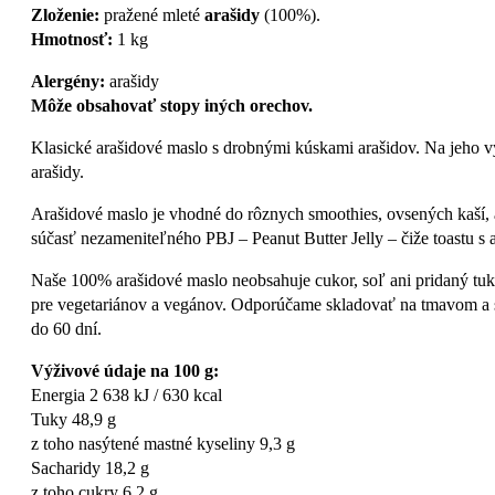
Zloženie:
pražené mleté
arašidy
(100%).
Hmotnosť:
1 kg
Alergény:
arašidy
Môže obsahovať stopy iných orechov.
Klasické arašidové maslo s drobnými kúskami arašidov. Na jeho v
arašidy.
Arašidové maslo je vhodné do rôznych smoothies, ovsených kaší, á
súčasť nezameniteľného PBJ – Peanut Butter Jelly – čiže toastu
Naše 100% arašidové maslo neobsahuje cukor, soľ ani pridaný tuk
pre vegetariánov a vegánov. Odporúčame skladovať na tmavom a s
do 60 dní.
Výživové údaje na 100 g:
Energia 2 638 kJ / 630 kcal
Tuky 48,9 g
z toho nasýtené mastné kyseliny 9,3 g
Sacharidy 18,2 g
z toho cukry 6,2 g