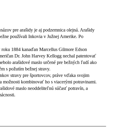
y názov pre arašidy je aj podzemnica olejná. Arašidy
ežne používali Inkovia v Južnej Amerike. Po
si v roku 1884 kanaďan Marcellus Gilmore Edson
Američan Dr. John Harvey Kellogg nechal patentovať
nebolo arašidové maslo určené pre bežných ľudí ako
lém s požutím bežnej stravy.
lnkov stravy pre športovcov, práve vďaka svojim
a možnosti kombinovať ho s viacerými potravinami.
šidové maslo neoddeliteľnú súčasť potravín, a
ácnosti.