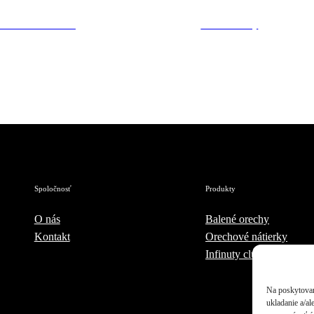
 – orechová nátierka
Píniové orechy
€
€
€
Spoločnosť
Produkty
O nás
Balené orechy
Kontakt
Orechové nátierky
Infinuty club
Na poskytovan
ukladanie a/al