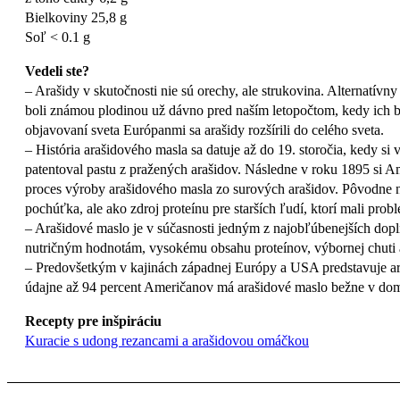
Bielkoviny 25,8 g
Soľ < 0.1 g
Vedeli ste?
– Arašidy v skutočnosti nie sú orechy, ale strukovina. Alternatívn
boli známou plodinou už dávno pred naším letopočtom, kedy ich b
objavovaní sveta Európanmi sa arašidy rozšírili do celého sveta.
– História arašidového masla sa datuje až do 19. storočia, kedy 
patentoval pastu z pražených arašidov. Následne v roku 1895 si 
proces výroby arašidového masla zo surových arašidov. Pôvodne 
pochúťka, ale ako zdroj proteínu pre starších ľudí, ktorí mali prob
– Arašidové maslo je v súčasnosti jedným z najobľúbenejších dop
nutričným hodnotám, vysokému obsahu proteínov, výbornej chuti 
– Predovšetkým v kajinách západnej Európy a USA predstavuje ara
údajne až 94 percent Američanov má arašidové maslo bežne v dom
Recepty pre inšpiráciu
Kuracie s udong rezancami a arašidovou omáčkou