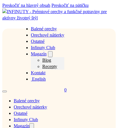
Preskočiť na hlavný obsah
Preskočiť na pätičku
Balené orechy
Orechové nátierky
Ostatné
Infinuty Club
Magazín
Blog
Recepty
Kontakt
English
0
Balené orechy
Orechové nátierky
Ostatné
Infinuty Club
Magazín