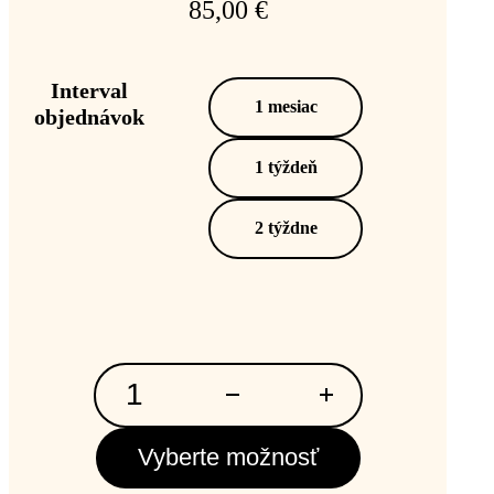
85,00
€
Interval
1 mesiac
objednávok
1 týždeň
2 týždne
množstvo
Infinuty
Vyberte možnosť
Club
Crunch