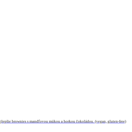
jlepšie brownies s mandľovou múkou a horkou čokoládou. (vegan, gluten-free)