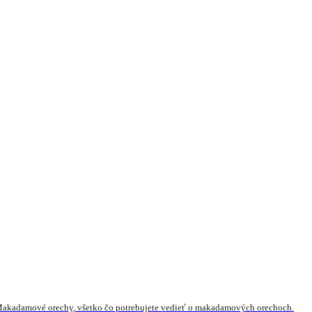
akadamové orechy, všetko čo potrebujete vedieť o makadamových orechoch.