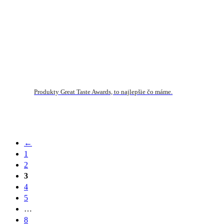
Produkty Great Taste Awards, to najlepšie čo máme.
←
1
2
3
4
5
…
8