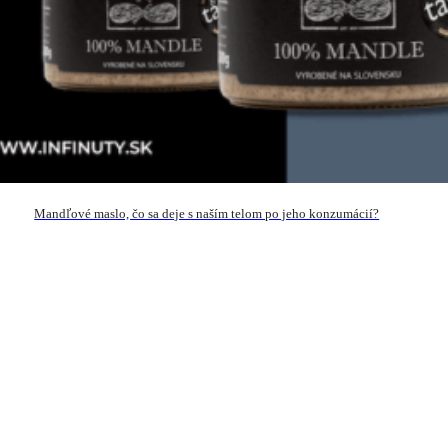
Mandľové maslo, čo sa deje s naším telom po jeho konzumácií?