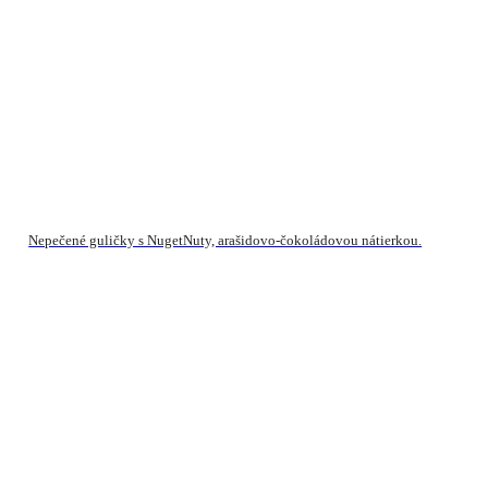
Nepečené guličky s NugetNuty, arašidovo-čokoládovou nátierkou.