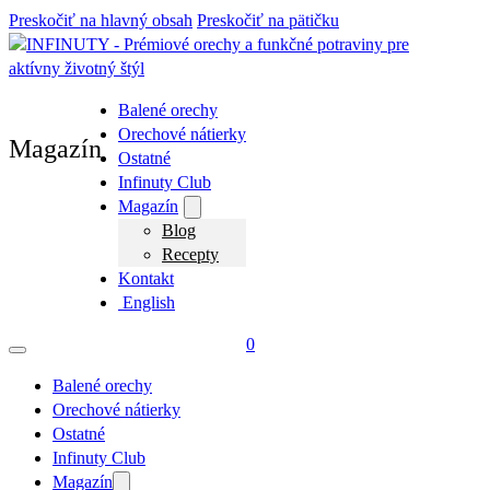
Preskočiť na hlavný obsah
Preskočiť na pätičku
Balené orechy
Orechové nátierky
Magazín
Ostatné
Infinuty Club
Magazín
Blog
Recepty
Kontakt
English
0
Balené orechy
Orechové nátierky
Ostatné
Infinuty Club
Magazín