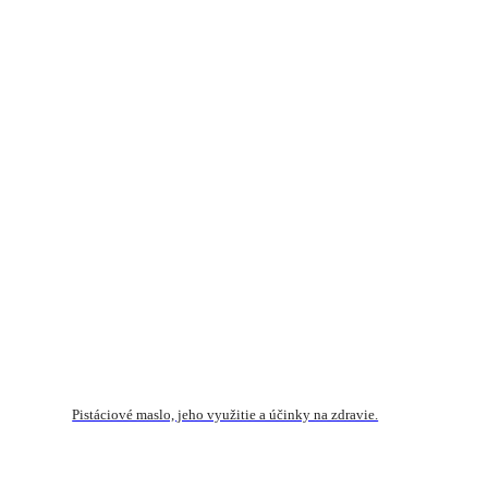
Pistáciové maslo, jeho využitie a účinky na zdravie.