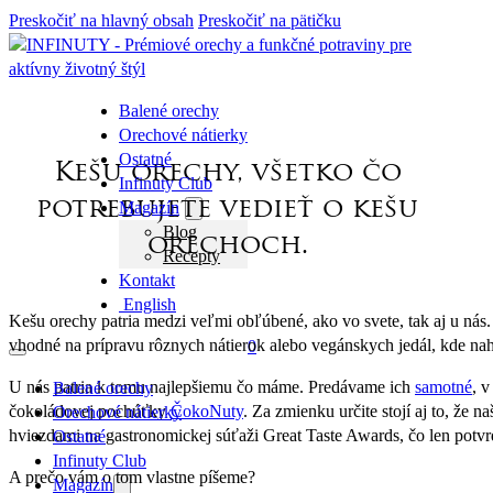
Preskočiť na hlavný obsah
Preskočiť na pätičku
Balené orechy
Orechové nátierky
Ostatné
Kešu orechy, všetko čo
Infinuty Club
potrebujete vedieť o kešu
Magazín
Blog
orechoch.
Recepty
Kontakt
English
Kešu orechy patria medzi veľmi obľúbené, ako vo svete, tak aj u nás.
vhodné na prípravu rôznych nátierok alebo vegánskych jedál, kde na
0
U nás patria k tomu najlepšiemu čo máme. Predávame ich
samotné
, 
Balené orechy
čokoládovej pochúťky
ČokoNuty
. Za zmienku určite stojí aj to, že n
Orechové nátierky
hviezdami na gastronomickej súťaži Great Taste Awards, čo len potv
Ostatné
Infinuty Club
A prečo vám o tom vlastne píšeme?
Magazín