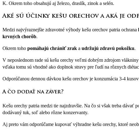
K. Okrem toho obsahujú aj železo, draslík, zinok a selén.
Aké sú účinky kešu orechov a aká je o
Medzi najvýraznejšie zdravotné výhody kešu orechov patria ochrana
krvných chorôb
.
Okrem toho
pomáhajú chrániť zrak
a
udržujú zdravú pokožku
.
V neposlednom rade sú kešu orechy veľmi dobrým zdrojom vlákniny a 
vďaka tomu sú vhodné ako doplnok stravy pre ľudí na rôznych diétach
Odporúčanou dennou dávkou kešu orechov je konzumácia 3-4 kusov
A čo dodať na záver?
Kešu orechy patria medzi tie najzdravšie. Na čo si však treba dávať p
dodávaný tuk, soľ alebo rôzne konzervanty.
Aj preto vám odporúčame kupovať výhradne kešu orechy, ktoré neobs