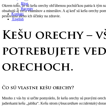
Blog
Okrem toho, že sú kešu orechy obľúbenou pochúťkou patria k tým na
Recepty
obsahujú aj veľa vitamínov a minerálov. A aj keď sú kešu orechy po
Kontakt
pestovania alebo ich účinky na zdravie.
English
Kešu orechy – v
potrebujete ved
orechoch.
Čo sú vlastne kešu orechy?
Mnoho z vás by si určite pomyslelo, že kešu orechy sú pravými orechm
jadierkami kešu „jablka“. Kešu strom (
Anacardium occidentale
)
dora