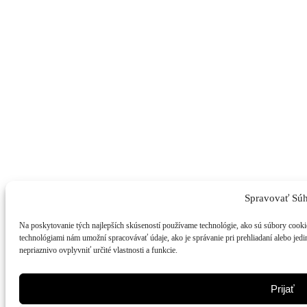
Spravovať Súh
Na poskytovanie tých najlepších skúseností používame technológie, ako sú súbory cookie 
technológiami nám umožní spracovávať údaje, ako je správanie pri prehliadaní alebo jedi
nepriaznivo ovplyvniť určité vlastnosti a funkcie.
Prijať