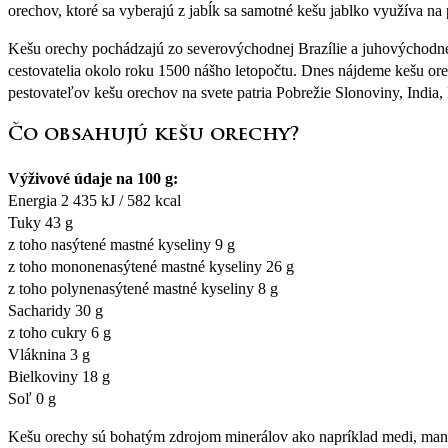
orechov, ktoré sa vyberajú z jabĺk sa samotné kešu jablko využíva na
Kešu orechy pochádzajú zo severovýchodnej Brazílie a juhovýchodnej 
cestovatelia okolo roku 1500 nášho letopočtu. Dnes nájdeme kešu ore
pestovateľov kešu orechov na svete patria Pobrežie Slonoviny, India,
Čo obsahujú kešu orechy?
Výživové údaje na 100 g:
Energia 2 435 kJ / 582 kcal
Tuky 43 g
z toho nasýtené mastné kyseliny 9 g
z toho mononenasýtené mastné kyseliny 26 g
z toho polynenasýtené mastné kyseliny 8 g
Sacharidy 30 g
z toho cukry 6 g
Vláknina 3 g
Bielkoviny 18 g
Soľ 0 g
Kešu orechy sú bohatým zdrojom minerálov ako napríklad medi, mangá