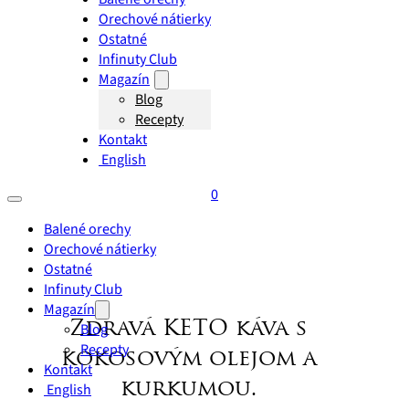
Orechové nátierky
Ostatné
Infinuty Club
Magazín
Blog
Recepty
Kontakt
English
0
Balené orechy
Orechové nátierky
Ostatné
Infinuty Club
Magazín
Zdravá KETO káva s
Blog
Recepty
kokosovým olejom a
Kontakt
kurkumou.
English