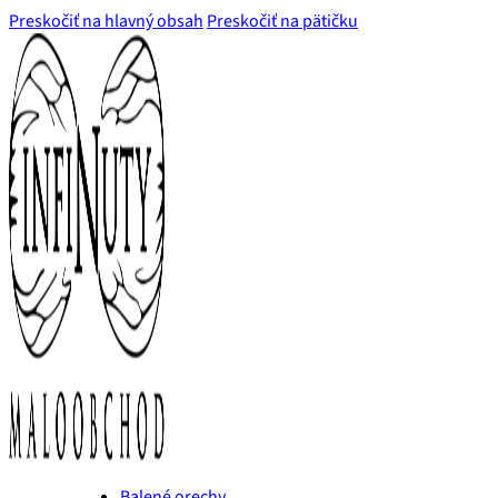
Preskočiť na hlavný obsah
Preskočiť na pätičku
Balené orechy