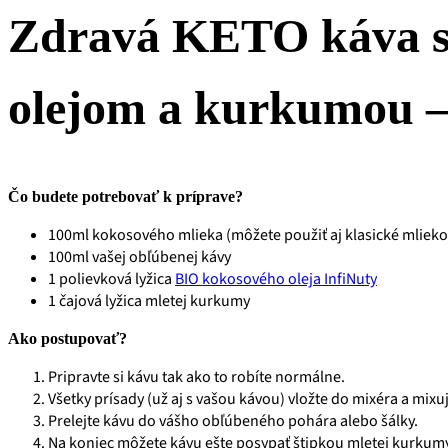
Zdravá KETO káva 
olejom a kurkumou – 
Čo budete potrebovať k príprave?
100ml kokosového mlieka (môžete použiť aj klasické mlieko
100ml vašej obľúbenej kávy
1 polievková lyžica
BIO kokosového oleja InfiNuty
1 čajová lyžica mletej kurkumy
Ako postupovať?
Pripravte si kávu tak ako to robíte normálne.
Všetky prísady (už aj s vašou kávou) vložte do mixéra a mix
Prelejte kávu do vášho obľúbeného pohára alebo šálky.
Na koniec môžete kávu ešte posypať štipkou mletej kurkumy