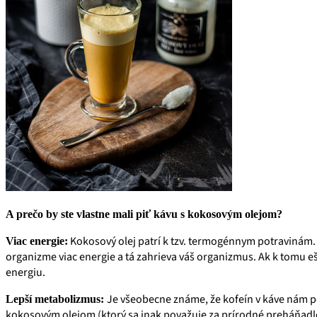
A prečo by ste vlastne mali piť kávu s kokosovým olejom?
Kokosový olej patrí k tzv. termogénnym potravinám.
Viac energie:
organizme viac energie a tá zahrieva váš organizmus. Ak k tomu ešt
energiu.
Je všeobecne známe, že kofeín v káve nám 
Lepší metabolizmus:
kokosovým olejom (ktorý sa inak považuje za prírodné preháňadlo