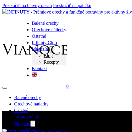
Preskočiť na hlavný obsah
Preskočiť na pätičku
Balené orechy
Orechové nátierky
Ostatné
Infinuty Club
Vianoce
Magazín
Blog
Recepty
Kontakt
0
Balené orechy
Orechové nátierky
Ostatné
Infinuty Club
Magazín
Blog