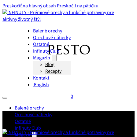
Preskočiť na hlavný obsah
Preskočiť na pätičku
Balené orechy
Orechové nátierky
Ostatné
pesto
Infinuty Club
Magazín
Blog
Recepty
Kontakt
English
0
Balené orechy
Orechové nátierky
Ostatné
Infinuty Club
Magazín