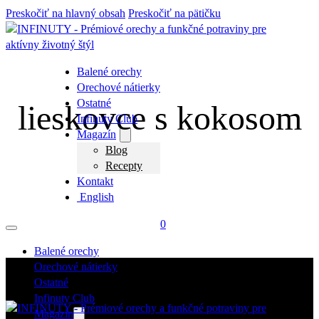
Preskočiť na hlavný obsah
Preskočiť na pätičku
Balené orechy
Orechové nátierky
Ostatné
lieskovce s kokosom
Infinuty Club
Magazín
Blog
Recepty
Kontakt
English
0
Balené orechy
Orechové nátierky
Ostatné
Infinuty Club
Magazín