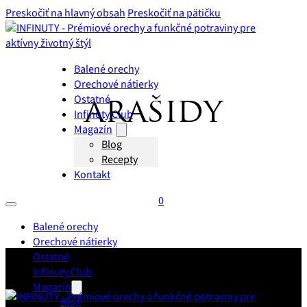
Preskočiť na hlavný obsah
Preskočiť na pätičku
Balené orechy
Orechové nátierky
Ostatné
arašidy
Infinuty Club
Magazín
Blog
Recepty
Kontakt
0
Balené orechy
Orechové nátierky
Ostatné
Infinuty Club
Magazín
Blog