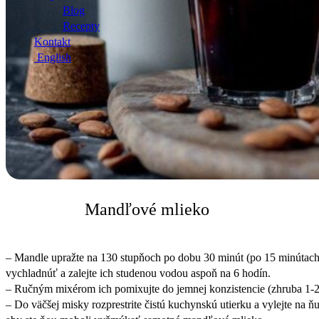
Blog
Recepty
Kontakt
English
Mandľové mlieko
– Mandle upražte na 130 stupňoch po dobu 30 minút (po 15 minútach 
vychladnúť a zalejte ich studenou vodou aspoň na 6 hodín.
– Ručným mixérom ich pomixujte do jemnej konzistencie (zhruba 1-2
– Do väčšej misky rozprestrite čistú kuchynskú utierku a vylejte na 