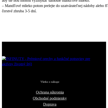
aby ste ňou moholi vyžmýkať samotné mandľové mlieko.
– Mandľové mlieko potom prelejte do uzatvárateľnej nádoby alebo fľ
čerstvé zhruba 3-5 dní.
Všetko o nákupe
Ochrana súkromia
Obchodné podmienky
Doprava