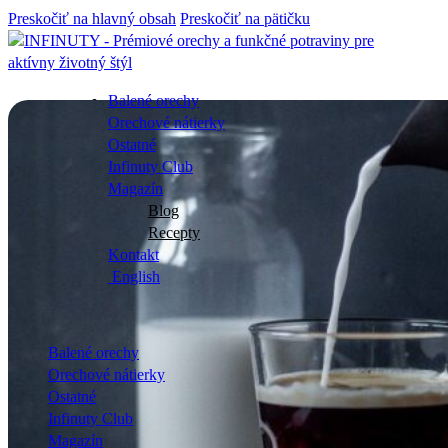
Preskočiť na hlavný obsah
Preskočiť na pätičku
Balené orechy
Orechové nátierky
Ostatné
Infinuty Club
Magazín
Blog
Recepty
Kontakt
English
0
Balené orechy
Orechové nátierky
Ostatné
Infinuty Club
Magazín