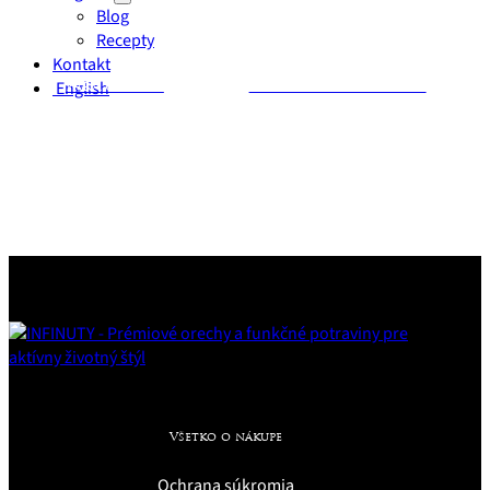
Blog
Recepty
Kontakt
English
Para orechy
Mix orechov – Exotik
Všetko o nákupe
Ochrana súkromia