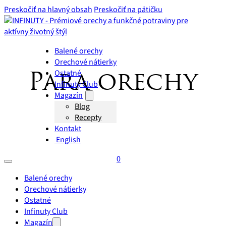
Preskočiť na hlavný obsah
Preskočiť na pätičku
Balené orechy
Orechové nátierky
Ostatné
Para orechy
Infinuty Club
Magazín
Blog
Recepty
Kontakt
English
0
Balené orechy
Orechové nátierky
Ostatné
Infinuty Club
Magazín