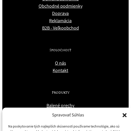
Obchodné podmienky
Doprava
Reklamácia
B2B - Veľkoobchod
Spoločnosť
O nás
Kontakt
Produkty
Balené orechy
Orechové nátierky
Spravovať Súhlas
Infinuty club
Na poskytovanie tých najlepších skúseností používame technológie, ako sú