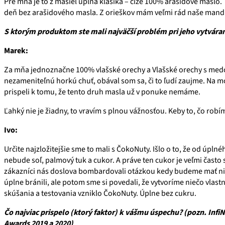
Pre mňa je to z masiel úplná klasika – čiže 100% arašidové maslo.
deň bez arašidového masla. Z orieškov mám veľmi rád naše man
S ktorým produktom ste mali najväčší problém pri jeho vytváraní
Marek:
Za mňa jednoznačne 100% vlašské orechy a Vlašské orechy s med
nezameniteľnú horkú chuť, obával som sa, či to ľudí zaujme. Na m
prispeli k tomu, že tento druh masla už v ponuke nemáme.
Ľahký nie je žiadny, to vravím s plnou vážnosťou. Keby to, čo robíme
Ivo:
Určite najzložitejšie sme to mali s ČokoNuty. Išlo o to, že od úpln
nebude soľ, palmový tuk a cukor. A práve ten cukor je veľmi často
zákazníci nás doslova bombardovali otázkou kedy budeme mať n
úplne bránili, ale potom sme si povedali, že vytvoríme niečo vlast
skúšania a testovania vzniklo ČokoNuty. Úplne bez cukru.
Čo najviac prispelo (ktorý faktor) k vášmu úspechu? (pozn. InfiN
Awards 2019 a 2020)