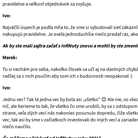
pravidelne a veľkosť objednávok sa zvyšuje.
Ivo:
Najväčší úspech je podľa mňa to, že sme si vybudovali sieť zákazn
nakupujú pravidelne. Je oveľa jednoduchšie niečo predať raz, ak
Ak by ste mali zajtra začať s InfiNuty znovu a mohli by ste zmeniť
Marek:
To si nechám pre seba, nakoľko človek sa učí aj na vlastných chy
radšej sa z nich poučím aby som ich v budúcnosti neopakoval :)
Ivo:
Jednu vec? Tak tá jedna vec by bola asi „všetko“
😊
Ale nie, vo vše
nič, ale berieme to tak, že všetko čo sme urobili, by sa s odstupom
strane, veľa zlých vecí nás nakoniec posunulo dopredu, čiže všet
vec, tak asi by sme v začiatkoch investovali do iných vecí a zariad
niečo naučilo.