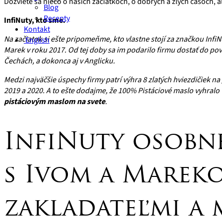
Dozviete sa niečo o našich začiatkoch, o dobrých a zlých časoch, a
Blog
Recepty
InfiNuty, kto sme.
Kontakt
Na začiatok si ešte pripomeňme, kto vlastne stojí za značkou InfiNu
English
Marek v roku 2017. Od tej doby sa im podarilo firmu dostať do pov
Čechách, a dokonca aj v Anglicku.
Medzi najväčšie úspechy firmy patrí výhra 8 zlatých hviezdičiek n
2019 a 2020. A to ešte dodajme, že 100% Pistáciové maslo vyhralo v
pistáciovým maslom na svete
.
InfiNuty osobn
s Ivom a Marek
zakladateľmi a 