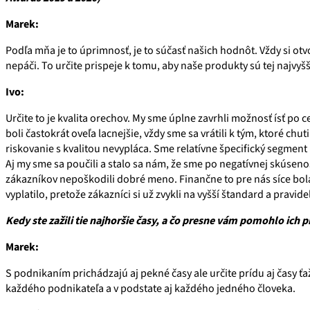
Marek:
Podľa mňa je to úprimnosť, je to súčasť našich hodnôt. Vždy si o
nepáči. To určite prispeje k tomu, aby naše produkty sú tej najvyšše
Ivo:
Určite to je kvalita orechov. My sme úplne zavrhli možnosť ísť po c
boli častokrát oveľa lacnejšie, vždy sme sa vrátili k tým, ktoré chut
riskovanie s kvalitou nevypláca. Sme relatívne špecifický segment
Aj my sme sa poučili a stalo sa nám, že sme po negatívnej skúsenos
zákazníkov nepoškodili dobré meno. Finančne to pre nás síce bola 
vyplatilo, pretože zákazníci si už zvykli na vyšší štandard a pravid
Kedy ste zažili tie najhoršie časy, a čo presne vám pomohlo ich 
Marek:
S podnikaním prichádzajú aj pekné časy ale určite prídu aj časy ťaž
každého podnikateľa a v podstate aj každého jedného človeka.