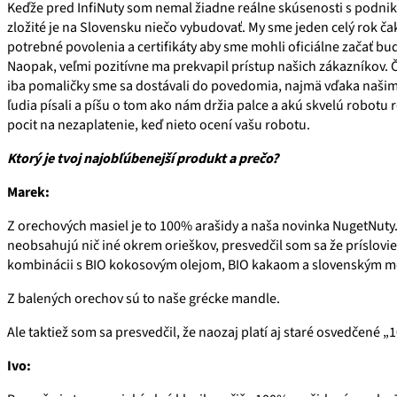
Keďže pred InfiNuty som nemal žiadne reálne skúsenosti s podnika
zložité je na Slovensku niečo vybudovať. My sme jeden celý rok čak
potrebné povolenia a certifikáty aby sme mohli oficiálne začať bu
Naopak, veľmi pozitívne ma prekvapil prístup našich zákazníkov. Č
iba pomaličky sme sa dostávali do povedomia, najmä vďaka naši
ľudia písali a píšu o tom ako nám držia palce a akú skvelú robotu 
pocit na nezaplatenie, keď nieto ocení vašu robotu.
Ktorý je tvoj najobľúbenejší produkt a prečo?
Marek:
Z orechových masiel je to 100% arašidy a naša novinka NugetNuty
neobsahujú nič iné okrem orieškov, presvedčil som sa že príslovie
kombinácii s BIO kokosovým olejom, BIO kakaom a slovenským me
Z balených orechov sú to naše grécke mandle.
Ale taktiež som sa presvedčil, že naozaj platí aj staré osvedčené „1
Ivo: