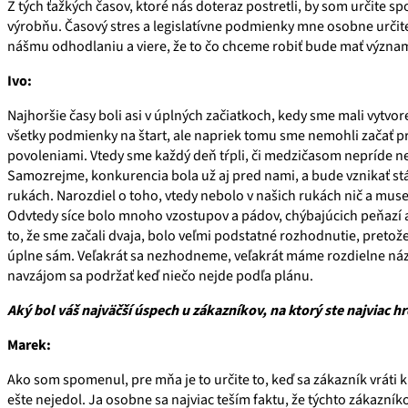
Z tých ťažkých časov, ktoré nás doteraz postretli, by som určite 
výrobňu. Časový stres a legislatívne podmienky mne osobne určit
nášmu odhodlaniu a viere, že to čo chceme robiť bude mať význa
Ivo:
Najhoršie časy boli asi v úplných začiatkoch, kedy sme mali vytvo
všetky podmienky na štart, ale napriek tomu sme nemohli začať
povoleniami. Vtedy sme každý deň tŕpli, či medzičasom nepríde n
Samozrejme, konkurencia bola už aj pred nami, a bude vznikať stál
rukách. Narozdiel o toho, vtedy nebolo v našich rukách nič a muse
Odvtedy síce bolo mnoho vzostupov a pádov, chýbajúcich peňazí a 
to, že sme začali dvaja, bolo veľmi podstatné rozhodnutie, pretož
úplne sám. Veľakrát sa nezhodneme, veľakrát máme rozdielne náz
navzájom sa podržať keď niečo nejde podľa plánu.
Aký bol váš najväčší úspech u zákazníkov, na ktorý ste najviac hr
Marek:
Ako som spomenul, pre mňa je to určite to, keď sa zákazník vráti k
ešte nejedol. Ja osobne sa najviac teším faktu, že týchto zákazník