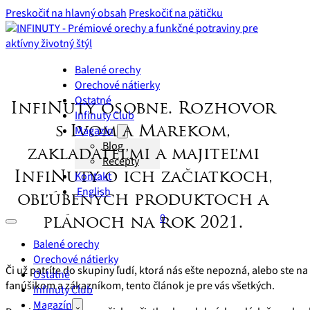
Preskočiť na hlavný obsah
Preskočiť na pätičku
Balené orechy
Orechové nátierky
Ostatné
InfiNuty osobne. Rozhovor
Infinuty Club
Magazín
s Ivom a Marekom,
Blog
zakladateľmi a majiteľmi
Recepty
Kontakt
InfiNuty o ich začiatkoch,
English
obľúbených produktoch a
0
plánoch na rok 2021.
Balené orechy
Orechové nátierky
Či už patríte do skupiny ľudí, ktorá nás ešte nepozná, alebo ste na
Ostatné
fanúšikom a zákazníkom, tento článok je pre vás všetkých.
Infinuty Club
Magazín