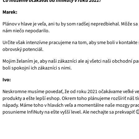
Čo môžeme očakávať od InfiNuty v roku 2021?
Marek:
Plánov v hlave je veľa, ani tu by som radšej nepredbiehal. Môže sa
nám niečo nepodarilo.
Určite však intenzívne pracujeme na tom, aby sme boli v kontakte 
obrovský potenciál.
Mojim želaním je, aby naši zákazníci ale aj všetci naši obchodní 
boli spokojní ich zákazníci s nimi.
Ivo:
Neskromne musíme povedať, že od roku 2021 očakávame veľké vec
produkty a ešte lepší eshop. Okrem toho plánujeme rozšíriť náš tím
nápady. Máme toho v hlavách veľa a momentálne naše mozgy pracu
posunieme InfiNuty na ešte vyšší level. Ale nechajte sa prekvapiť
