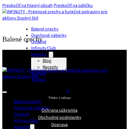
Preskočiť na hlavný obsah
Preskočiť na pätičku
Balené orechy
Orechové nátierky
Balené orechy
Ostatné
Infinuty Club
Magazín
Blog
Recepty
Kontakt
English
0
Všetko o nákupe
Balené orechy
Orechové nátierky
Ochrana súkromia
Ostatné
Obchodné podmienky
Infinuty Club
Doprava
Magazín